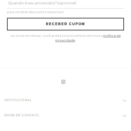
para receber descontos especiais!
RECEBER CUPOM
ao clicar em enviar, você aceita nossos termos em nossa
política de
privacidade
.
INSTITUCIONAL
ENTRE EM CONTATO