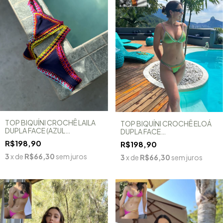
TOP BIQUÍNI CROCHÊ LAILA
TOP BIQUÍNI CROCHÊ ELOÁ
DUPLA FACE (AZUL
DUPLA FACE
MARINHO/VERMELHO)
(VERDE/LARANJA)
R$198,90
R$198,90
3
x de
R$66,30
sem juros
3
x de
R$66,30
sem juros