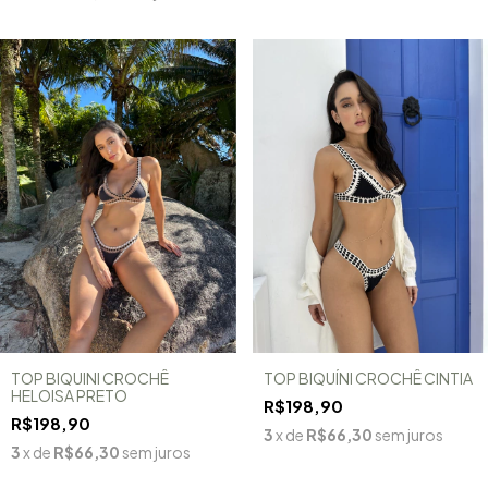
TOP BIQUINI CROCHÊ
TOP BIQUÍNI CROCHÊ CINTIA
HELOISA PRETO
R$198,90
R$198,90
3
x de
R$66,30
sem juros
3
x de
R$66,30
sem juros