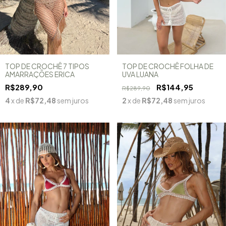
TOP DE CROCHÊ 7 TIPOS
TOP DE CROCHÊ FOLHA DE
AMARRAÇÕES ERICA
UVA LUANA
R$289,90
R$144,95
R$289,90
4
x de
R$72,48
sem juros
2
x de
R$72,48
sem juros