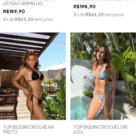
LISTRAS VERMELHO
R$198,90
R$189,90
3
x de
R$66,30
sem juros
3
x de
R$63,30
sem juros
TOP BIQUINI CROCHÊ AIA
TOP BIQUINI CROCHÊ LORI
PRETO
AZUL