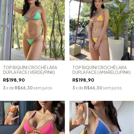
TOP BIQUÍNI CROCHÊ LARA
TOP BIQUÍNI CROCHÊ LARA
DUPLA FACE ( VERDE/PINK)
DUPLA FACE ( AMARELO/PINK)
R$198,90
R$198,90
3
x de
R$66,30
sem juros
3
x de
R$66,30
sem juros