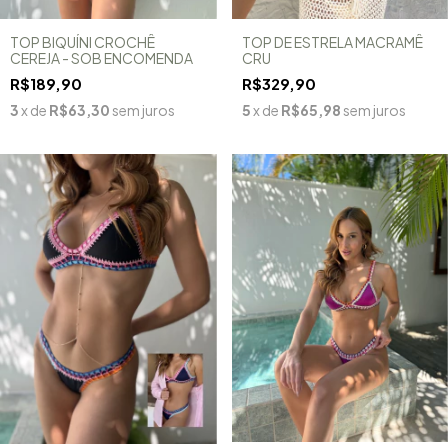
TOP BIQUÍNI CROCHÊ
TOP DE ESTRELA MACRAMÊ
CEREJA - SOB ENCOMENDA
CRU
R$189,90
R$329,90
3
x de
R$63,30
sem juros
5
x de
R$65,98
sem juros