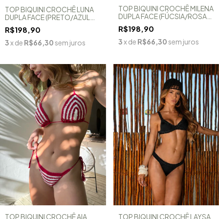
TOP BIQUINI CROCHÊ MILENA
TOP BIQUINI CROCHÊ LUNA
DUPLA FACE (FÚCSIA/ROSA
DUPLA FACE (PRETO/AZUL
CLARO)
MARINHO)
R$198,90
R$198,90
3
x de
R$66,30
sem juros
3
x de
R$66,30
sem juros
TOP BIQUINI CROCHÊ AIA
TOP BIQUINI CROCHÊ LAYSA