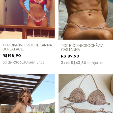
TOP BIQUINI CROCHÊ KARINA
TOP BIQUINI CROCHÊ AIA
DUPLA FACE
CASTANHA
(VERMELHO/ROSA NEON)
R$198,90
R$189,90
3
x de
R$66,30
sem juros
3
x de
R$63,30
sem juros