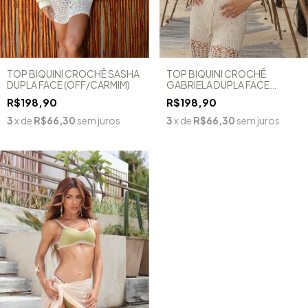
TOP BIQUINI CROCHÊ SASHA
TOP BIQUINI CROCHÊ
DUPLA FACE (OFF/CARMIM)
GABRIELA DUPLA FACE
(PISTACHE/MARROM)
R$198,90
R$198,90
3
x de
R$66,30
sem juros
3
x de
R$66,30
sem juros