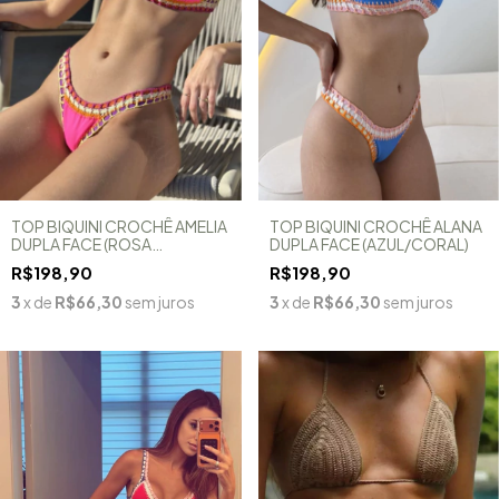
TOP BIQUINI CROCHÊ AMELIA
TOP BIQUINI CROCHÊ ALANA
DUPLA FACE (ROSA
DUPLA FACE (AZUL/CORAL)
NEON/LARANJA)
R$198,90
R$198,90
3
x de
R$66,30
sem juros
3
x de
R$66,30
sem juros