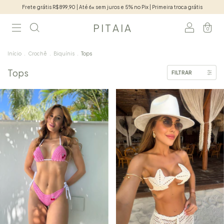
Frete grátis R$899,90 | Até 6x sem juros e 5% no Pix | Primeira troca grátis
P I T A I A
0
Início
.
Crochê
.
Biquínis
.
Tops
Tops
FILTRAR