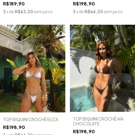
R$189,90
R$198,90
3
x de
R$63,30
sem juros
3
x de
R$66,30
sem juros
TOP BIQUINI CROCHÊ AIA
TOP BIQUINI CROCHÊ ELIZA
CHOCOLATE
R$198,90
R$198,90
3
x de
R$66,30
sem juros