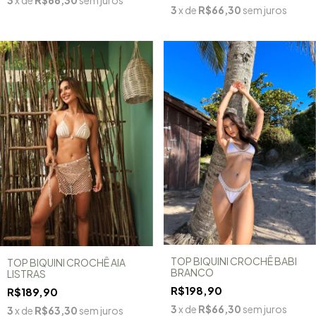
3
x de
R$66,30
sem juros
TOP BIQUINI CROCHÊ BABI
TOP BIQUINI CROCHÊ AIA
BRANCO
LISTRAS
R$198,90
R$189,90
3
x de
R$66,30
sem juros
3
x de
R$63,30
sem juros