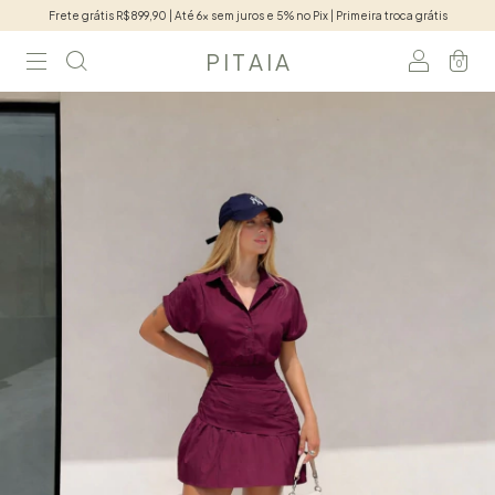
Frete grátis R$899,90 | Até 6x sem juros e 5% no Pix | Primeira troca grátis
P I T A I A
0