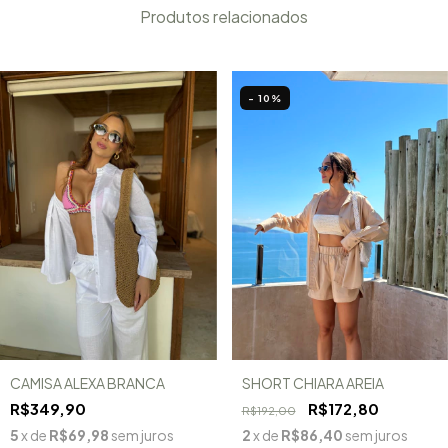
Produtos relacionados
- 10
%
CAMISA ALEXA BRANCA
SHORT CHIARA AREIA
R$349,90
R$172,80
R$192,00
5
x de
R$69,98
sem juros
2
x de
R$86,40
sem juros