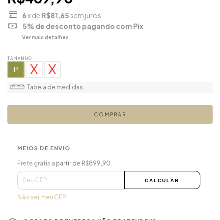
6
x de
R$81,65
sem juros
5% de desconto
pagando com Pix
Ver mais detalhes
TAMANHO
P
M
G
Tabela de medidas
MEIOS DE ENVIO
Frete grátis
R$899,90
Frete grátis
a partir de
R$899,90
ALTERAR CEP
Entregas para o CEP:
CALCULAR
Não sei meu CEP