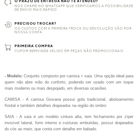
O PRAZO DE ENTREGA NÃO TE ATENDEU?
NOS CHAME NO WHATSAPP QUE VERIFICAMOS A POSSIBILIDADE
DE ENVIO MAIS RÁPIDO
PRECISOU TROCAR?
OS CUSTOS COM A PRIMEIRA TROCA OU DEVOLUÇÃO SÃO POR
NOSSA CONTA
PRIMEIRA COMPRA
CUPOM BEMVINDA VÁLIDO EM PEÇAS NÃO PROMOCIONAIS
- Modelo:
Conjunto composto por camisa + saia. Uma opção ideal para
quem não abre mão do conforto, podendo ser usado com um toque
mais moderno ou mais despojado, em diversas ocasiões.
CAMISA - A camisa Giovana possui gola tradicional,
abotoamemto
frontal e também
detalhes drapeados na região do ombro
SAIA -
A saia é um modelo cintura alta, tem fechamento por zíper
invisível lateral, forro interno e costuras embutidas, possui drapeados
do cós ao meio, que conta com detalhe em babado.