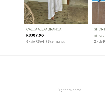
CALÇA ALEXA BRANCA
SHORT
R$389,90
R$192,0
6
x de
R$64,98
sem juros
2
x de