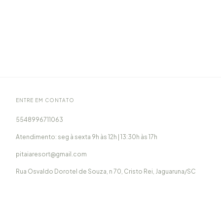
ENTRE EM CONTATO
5548996711063
Atendimento: seg à sexta 9h às 12h | 13:30h às 17h
pitaiaresort@gmail.com
Rua Osvaldo Dorotel de Souza, n 70, Cristo Rei, Jaguaruna/SC