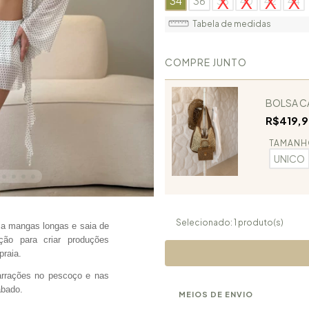
34
36
38
40
42
44
Tabela de medidas
COMPRE JUNTO
BOLSA C
R$419,
TAMANH
UNICO
Selecionado:
1
produto(s)
sa mangas longas e saia de
ção para criar produções
praia.
marrações no pescoço e nas
abado.
MEIOS DE ENVIO