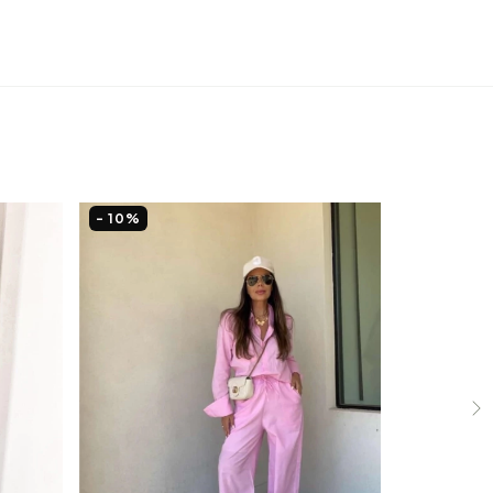
- 10
%