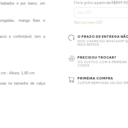
Frete grátis
R$899,9
Frete grátis
a partir de
R$899,9
babados e por baixo, um
Entregas para o CEP:
longadas, manga flare e
Não sei meu CEP
cio e confortável, tem a
O PRAZO DE ENTREGA NÃO
NOS CHAME NO WHATSAPP QU
MAIS RÁPIDO
PRECISOU TROCAR?
OS CUSTOS COM A PRIMEIR
CONTA
 cm - Altura: 1,60 cm
PRIMEIRA COMPRA
sear no tamanho de calça
CUPOM BEMVINDA VÁLIDO E