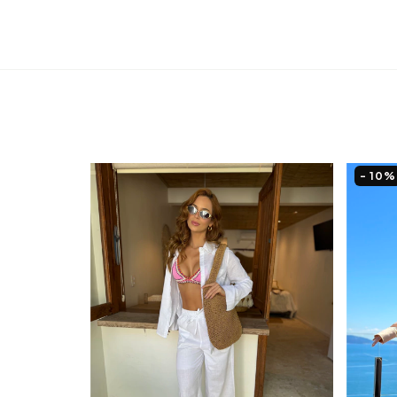
- 10
%