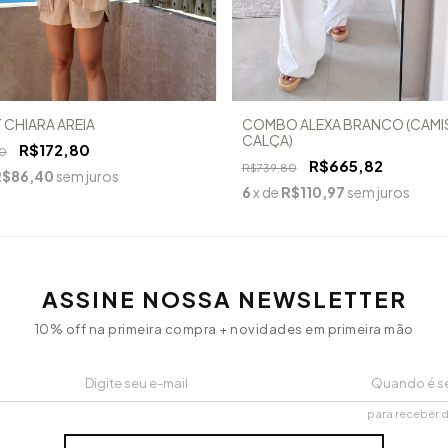
 CHIARA AREIA
COMBO ALEXA BRANCO (CAMIS
CALÇA)
R$172,80
0
R$665,82
R$739,80
R$86,40
sem juros
6
x de
R$110,97
sem juros
ASSINE NOSSA NEWSLETTER
10% off na primeira compra + novidades em primeira mão
para receber 