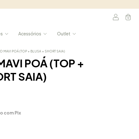
0
es
Acessórios
Outlet
 MAVI POÁ (TOP + BLUSA + SHORT SAIA)
AVI POÁ (TOP +
RT SAIA)
o com Pix