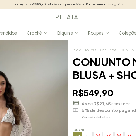
Frete grátis R$899,90 | Até 6x sem juros e 5% no Pix | Primeira troca grátis
P I T A I A
vendidos
Crochê
Biquínis
Roupas
Coleçõ
Início
.
Roupas
.
Conjuntos
.
CONJUNTO
CONJUNTO M
BLUSA + SHO
R$549,90
6
x de
R$91,65
sem juros
5% de desconto
pagand
Ver mais detalhes
TAMANHO