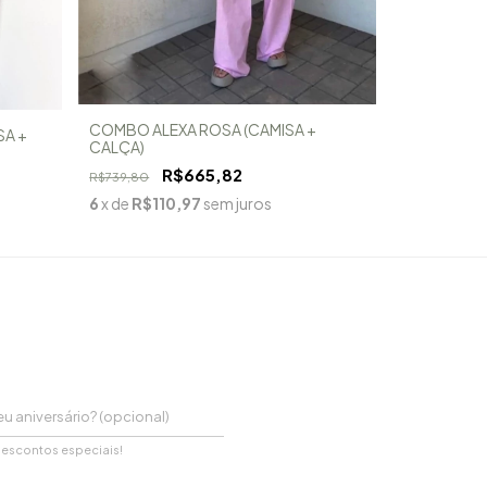
COMBO ALEXA ROSA (CAMISA +
A +
CALÇA)
CALÇA GAB
R$665,82
R$739,80
R$529,90
6
x de
R$110,97
sem juros
6
x de
R$88
descontos especiais!