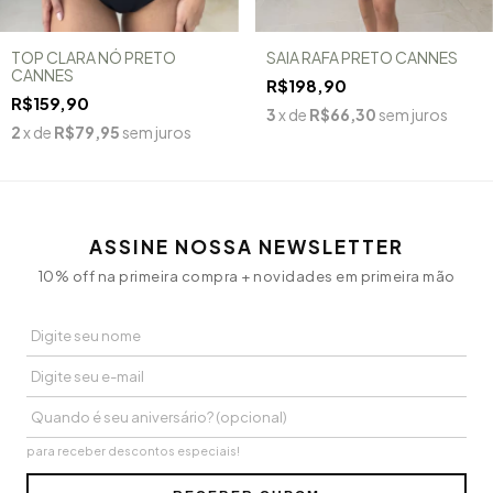
TOP CLARA NÓ PRETO
SAIA RAFA PRETO CANNES
CANNES
R$198,90
R$159,90
3
x de
R$66,30
sem juros
2
x de
R$79,95
sem juros
ASSINE NOSSA NEWSLETTER
10% off na primeira compra + novidades em primeira mão
para receber descontos especiais!