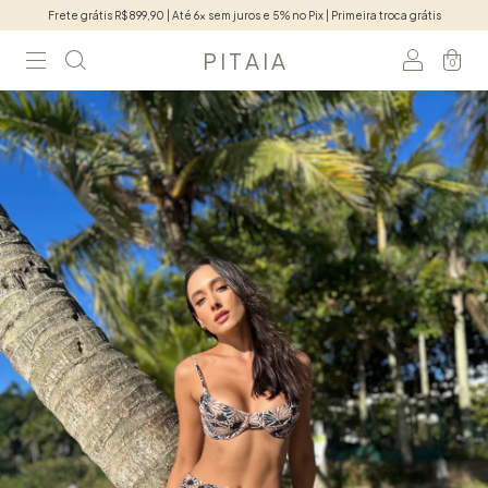
Frete grátis R$899,90 | Até 6x sem juros e 5% no Pix | Primeira troca grátis
P I T A I A
0