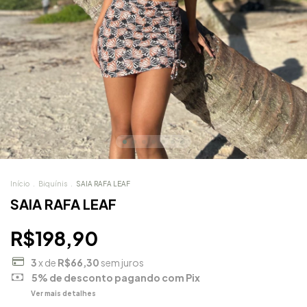
Início
.
Biquínis
.
SAIA RAFA LEAF
SAIA RAFA LEAF
R$198,90
3
x de
R$66,30
sem juros
5% de desconto
pagando com Pix
Ver mais detalhes