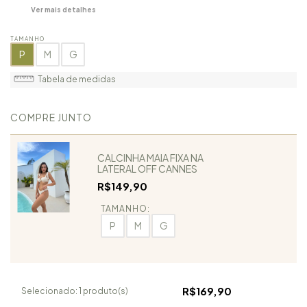
Ver mais detalhes
TAMANHO
P
M
G
Tabela de medidas
COMPRE JUNTO
CALCINHA MAIA FIXA NA
LATERAL OFF CANNES
R$149,90
TAMANHO:
P
M
G
R$169,90
Selecionado:
1
produto(s)