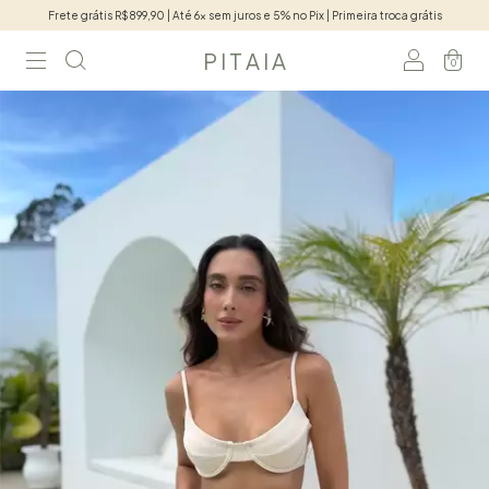
Frete grátis R$899,90 | Até 6x sem juros e 5% no Pix | Primeira troca grátis
P I T A I A
0