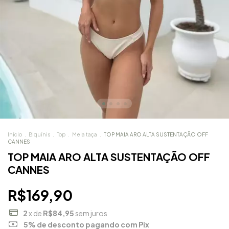
Início
.
Biquínis
.
Top
.
Meia taça
.
TOP MAIA ARO ALTA SUSTENTAÇÃO OFF
CANNES
TOP MAIA ARO ALTA SUSTENTAÇÃO OFF
CANNES
R$169,90
2
x de
R$84,95
sem juros
5% de desconto
pagando com Pix