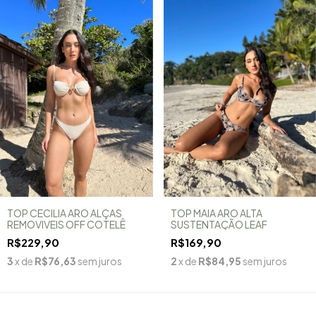
TOP CECILIA ARO ALÇAS
TOP MAIA ARO ALTA
REMOVIVEIS OFF COTELÊ
SUSTENTAÇÃO LEAF
R$229,90
R$169,90
3
x de
R$76,63
sem juros
2
x de
R$84,95
sem juros