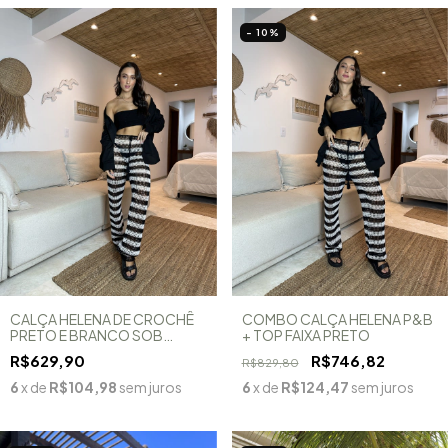
- 10
%
CALÇA HELENA DE CROCHÊ
COMBO CALÇA HELENA P&B
PRETO E BRANCO SOB
+ TOP FAIXA PRETO
ENCOMENDA - LEIA A
R$629,90
R$746,82
R$829,80
LEGENDA
6
x de
R$104,98
sem juros
6
x de
R$124,47
sem juros