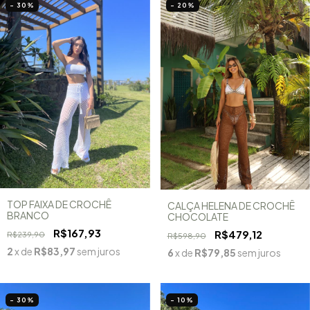
- 30
%
- 20
%
TOP FAIXA DE CROCHÊ
CALÇA HELENA DE CROCHÊ
BRANCO
CHOCOLATE
R$167,93
R$479,12
R$239,90
R$598,90
2
x de
R$83,97
sem juros
6
x de
R$79,85
sem juros
- 30
%
- 10
%