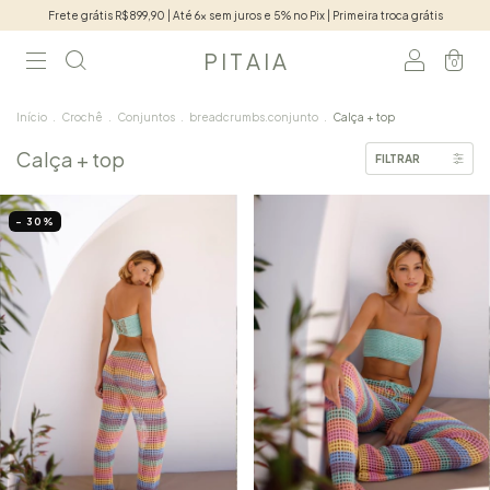
Frete grátis R$899,90 | Até 6x sem juros e 5% no Pix | Primeira troca grátis
P I T A I A
0
Início
.
Crochê
.
Conjuntos
.
breadcrumbs.conjunto
.
Calça + top
Calça + top
FILTRAR
- 30
%