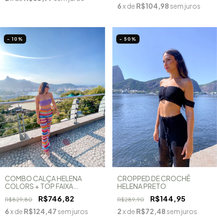
6
x de
R$104,98
sem juros
- 10
%
- 50
%
COMBO CALÇA HELENA
CROPPED DE CROCHÊ
COLORS + TOP FAIXA
HELENA PRETO
COLORS
R$746,82
R$144,95
R$829,80
R$289,90
6
x de
R$124,47
sem juros
2
x de
R$72,48
sem juros