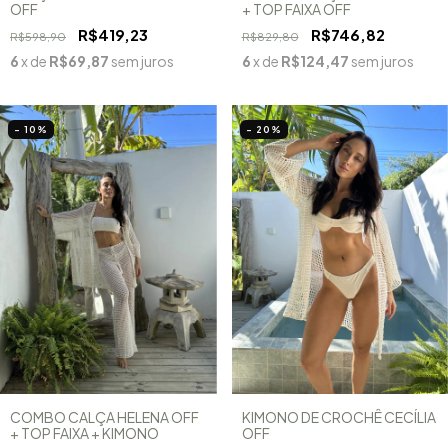
OFF
+ TOP FAIXA OFF
R$419,23
R$746,82
R$598,90
R$829,80
6
x de
R$69,87
sem juros
6
x de
R$124,47
sem juros
- 10
%
- 20
%
COMBO CALÇA HELENA OFF
KIMONO DE CROCHÊ CECÍLIA
+ TOP FAIXA + KIMONO
OFF