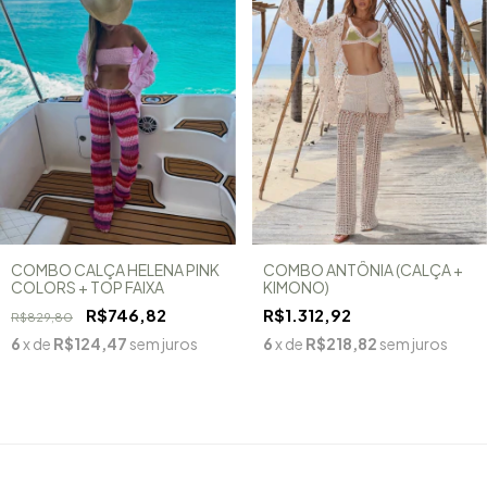
COMBO CALÇA HELENA PINK
COMBO ANTÔNIA (CALÇA +
COLORS + TOP FAIXA
KIMONO)
R$746,82
R$1.312,92
R$829,80
6
x de
R$124,47
sem juros
6
x de
R$218,82
sem juros