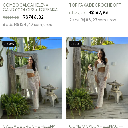
COMBO CALÇA HELENA
TOP FAIXA DE CROCHÊ OFF
CANDY COLORS + TOP FAIXA
R$167,93
R$239,90
R$746,82
R$829,80
2
x de
R$83,97
sem juros
6
x de
R$124,47
sem juros
- 30
%
- 10
%
CALÇA DE CROCHÊ HELENA
COMBO CALÇA HELENA OFF