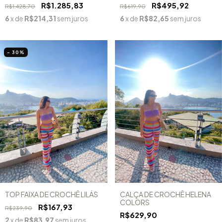
R$1.285,83
R$495,92
R$1.428,70
R$619,90
6
x de
R$214,31
sem juros
6
x de
R$82,65
sem juros
- 30
%
TOP FAIXA DE CROCHÊ LILÁS
CALÇA DE CROCHÊ HELENA
COLORS
R$167,93
R$239,90
R$629,90
2
x de
R$83,97
sem juros