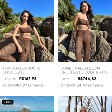
TOP FAIXA DE CROCHÊ
COMBO CALÇA HELENA
CHOCOLATE
CROCHÊ CHOCOLATE + TOP
FAIXA
R$167,93
R$746,82
R$239,90
R$829,80
2
x de
R$83,97
sem juros
6
x de
R$124,47
sem juros
- 10
%