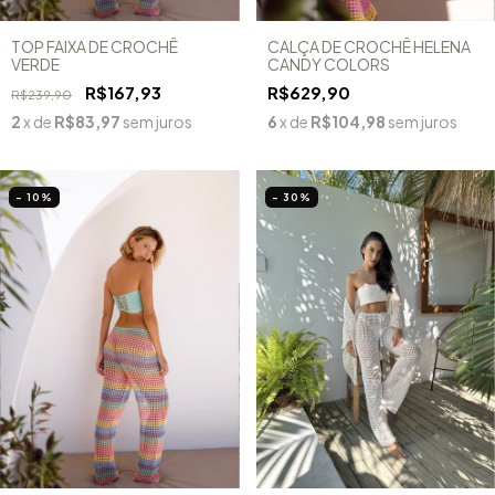
TOP FAIXA DE CROCHÊ
CALÇA DE CROCHÊ HELENA
VERDE
CANDY COLORS
R$167,93
R$629,90
R$239,90
2
x de
R$83,97
sem juros
6
x de
R$104,98
sem juros
- 10
%
- 30
%