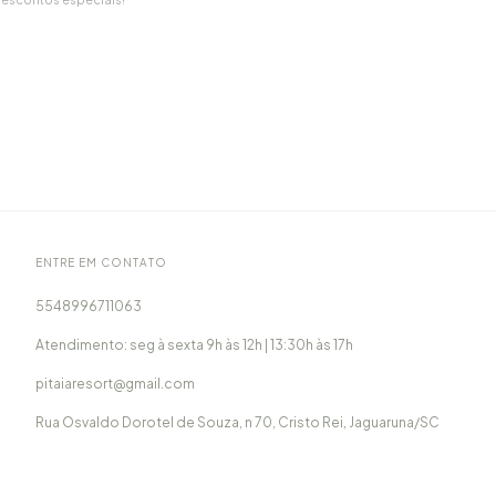
ENTRE EM CONTATO
5548996711063
Atendimento: seg à sexta 9h às 12h | 13:30h às 17h
pitaiaresort@gmail.com
Rua Osvaldo Dorotel de Souza, n 70, Cristo Rei, Jaguaruna/SC