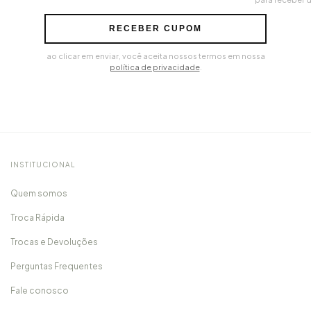
RECEBER CUPOM
ao clicar em enviar, você aceita nossos termos em nossa
política de privacidade
.
INSTITUCIONAL
Quem somos
Troca Rápida
Trocas e Devoluções
Perguntas Frequentes
Fale conosco