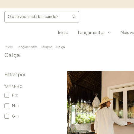
Início
Lançamentos
Mais v
Início
.
Lançamentos
.
Roupas
.
Calça
Calça
Filtrar por
TAMANHO
P
(1)
M
(1)
G
(1)