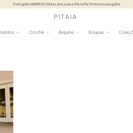
Frete grátis R$899,90 | Até 6x sem juros e 5% no Pix | Primeira troca grátis
P I T A I A
endidos
Crochê
Biquínis
Roupas
Coleç