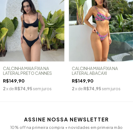
CALCINHA MAIA FIXA NA
CALCINHA MAIA FIXA NA
LATERAL PRETO CANNES
LATERAL ABACAXI
R$149,90
R$149,90
2
x de
R$74,95
sem juros
2
x de
R$74,95
sem juros
ASSINE NOSSA NEWSLETTER
10% off na primeira compra + novidades em primeira mão