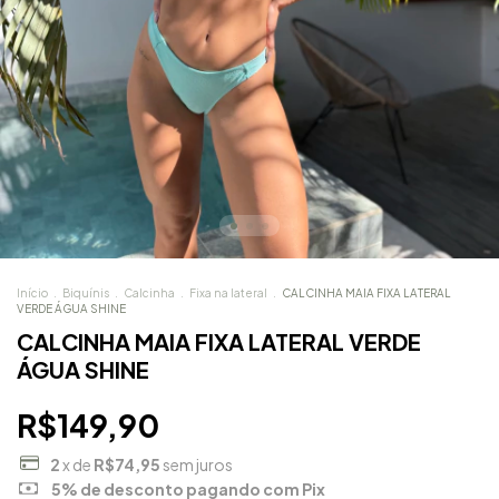
Início
.
Biquínis
.
Calcinha
.
Fixa na lateral
.
CALCINHA MAIA FIXA LATERAL
VERDE ÁGUA SHINE
CALCINHA MAIA FIXA LATERAL VERDE
ÁGUA SHINE
R$149,90
2
x de
R$74,95
sem juros
5% de desconto
pagando com Pix