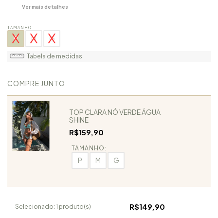
Ver mais detalhes
TAMANHO
P
M
G
Tabela de medidas
COMPRE JUNTO
TOP CLARA NÓ VERDE ÁGUA
SHINE
R$159,90
TAMANHO:
P
M
G
R$149,90
Selecionado:
1
produto(s)