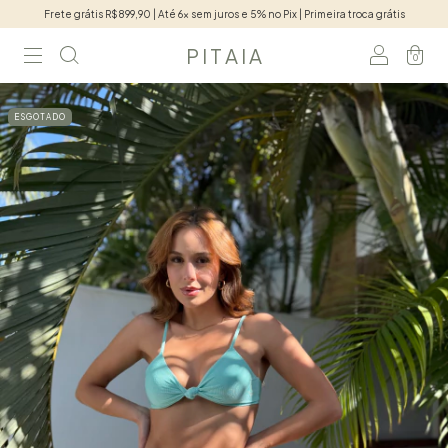
Frete grátis R$899,90 | Até 6x sem juros e 5% no Pix | Primeira troca grátis
P I T A I A
0
ESGOTADO