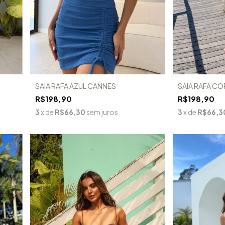
SAIA RAFA AZUL CANNES
SAIA RAFA C
R$198,90
R$198,90
3
x de
R$66,30
sem juros
3
x de
R$66,3