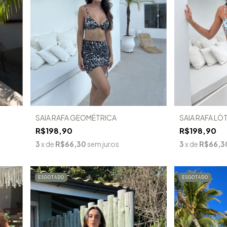
SAIA RAFA GEOMÉTRICA
SAIA RAFA LÓ
R$198,90
R$198,90
3
x de
R$66,30
sem juros
3
x de
R$66,3
ESGOTADO
ESGOTADO