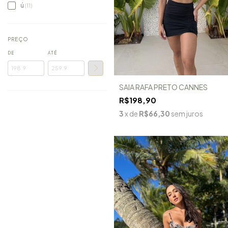
ú
(11)
PREÇO
DE
ATÉ
SAIA RAFA PRETO CANNES
R$198,90
3
x de
R$66,30
sem juros