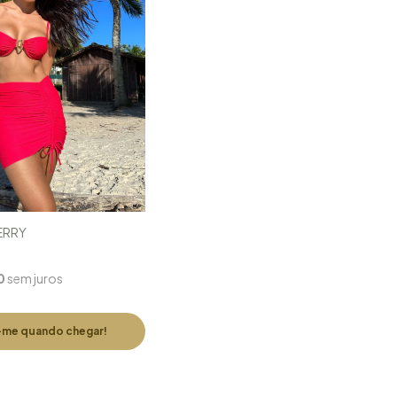
ERRY
0
sem juros
-me quando chegar!