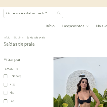
Início
Lançamentos
Mais v
Início
.
Biquínis
.
Saídas de praia
Saídas de praia
Filtrar por
TAMANHO
Unico
(1)
P
(2)
M
(2)
G
(2)