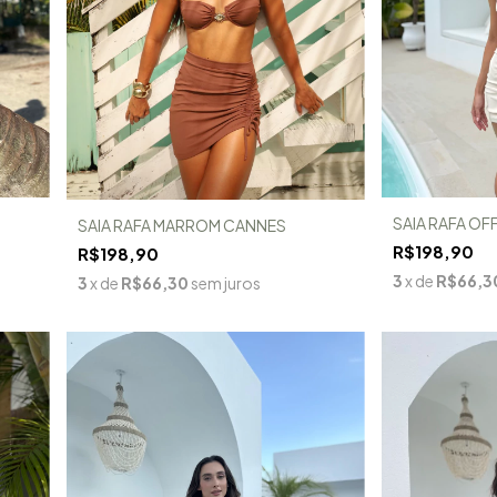
SAIA RAFA OF
SAIA RAFA MARROM CANNES
R$198,90
R$198,90
3
x de
R$66,3
3
x de
R$66,30
sem juros