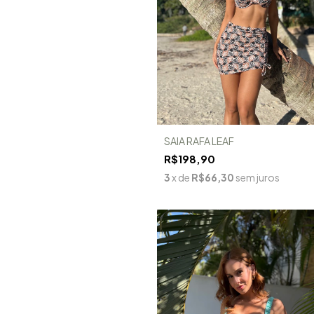
SAIA RAFA LEAF
R$198,90
3
x de
R$66,30
sem juros