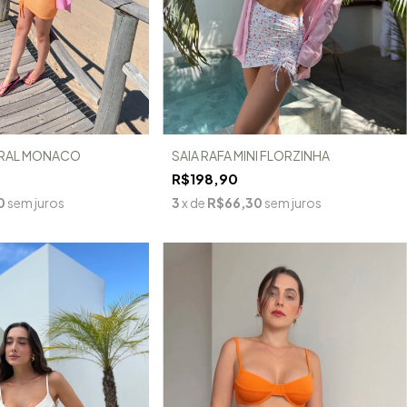
ORAL MONACO
SAIA RAFA MINI FLORZINHA
R$198,90
0
sem juros
3
x de
R$66,30
sem juros