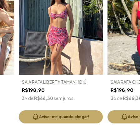
SAIA RAFA LIBERTY TAMANHO:Ú
SAIA RAFA CH
R$198,90
R$198,90
3
x de
R$66,30
sem juros
3
x de
R$66,3
Avise-me quando chegar!
Avise