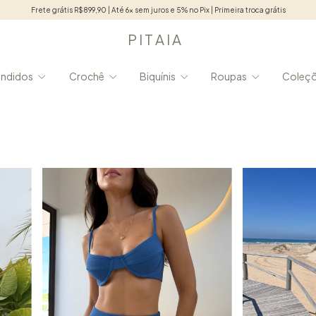
Frete grátis R$899,90 | Até 6x sem juros e 5% no Pix | Primeira troca grátis
P I T A I A
endidos
Crochê
Biquínis
Roupas
Coleç