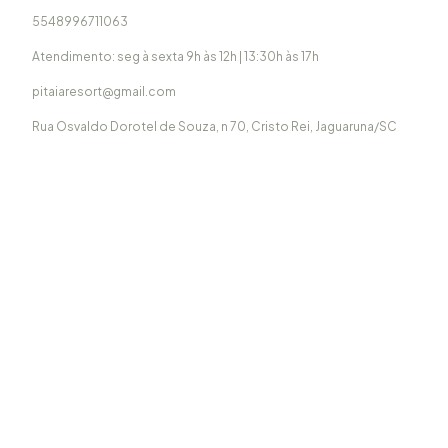
5548996711063
Atendimento: seg à sexta 9h às 12h | 13:30h às 17h
pitaiaresort@gmail.com
Rua Osvaldo Dorotel de Souza, n 70, Cristo Rei, Jaguaruna/SC