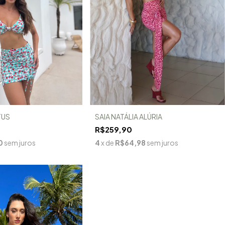
TUS
SAIA NATÁLIA ALÚRIA
R$259,90
0
sem juros
4
x de
R$64,98
sem juros