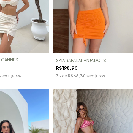
F CANNES
SAIA RAFA LARANJA DOTS
R$198,90
0
sem juros
3
x de
R$66,30
sem juros