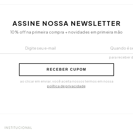
ASSINE NOSSA NEWSLETTER
10% off na primeira compra + novidades em primeira mão
para receber 
RECEBER CUPOM
ao clicar em enviar, você aceita nossos termos em nossa
política de privacidade
.
INSTITUCIONAL